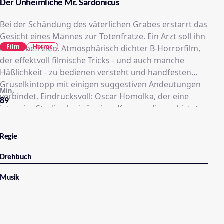
Der Unheimliche Mr. Sardonicus
Bei der Schändung des väterlichen Grabes erstarrt das
Gesicht eines Mannes zur Totenfratze. Ein Arzt soll ihn
Film
Horror
davon befreien. Atmosphärisch dichter B-Horrorfilm,
der effektvoll filmische Tricks - und auch manche
Häßlichkeit - zu bedienen versteht und handfesten
Gruselkintopp mit einigen suggestiven Andeutungen
Min.
verbindet. Eindrucksvoll: Oscar Homolka, der eine
89
intensive Studie als einäugiger Kammerdiener bietet...
Regie
Drehbuch
Musik