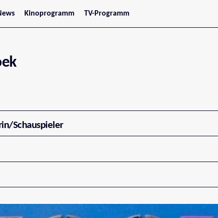
News
Kinoprogramm
TV-Programm
tars
Jetzt im Kino
treaming
Demnächst im Kino
Wien
Niederösterreich
oek
Oberösterreich
Steiermark
Burgenland
Kärnten
Salzburg
Tirol
Vorarlberg
rin/Schauspieler