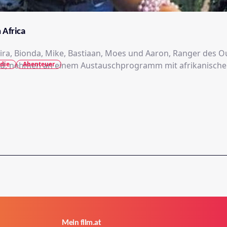
 Africa
, Sira, Bionda, Mike, Bastiaan, Moes und Aaron, Ranger des
die
Abenteuer
and, nehmen an einem Austauschprogramm mit afrikanisch
Mein film.at