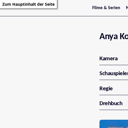
Zum Hauptinhalt der Seite
Filme & Serien
Trailer
S
Kritiken
S
Filmarchiv
Serienarchiv
Anya K
Kamera
Schauspiele
Regie
Drehbuch