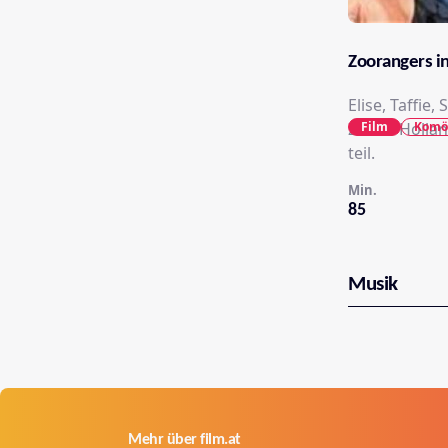
Zoorangers in
Elise, Taffie
Film
Komö
Zoo in Holl
teil.
Min.
85
Musik
Mehr über film.at