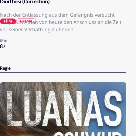
Diorthosi (Correction)
Nach der Entlassung aus dem Gefängnis versucht
Film
Drama
Yorgos im Athen von heute den Anschluss an die Zeit
vor seiner Verhaftung zu finden.
Min.
87
Regie