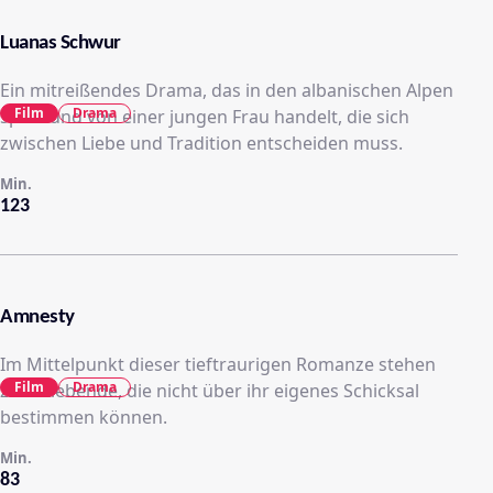
Luanas Schwur
Ein mitreißendes Drama, das in den albanischen Alpen
Film
Drama
spielt und von einer jungen Frau handelt, die sich
zwischen Liebe und Tradition entscheiden muss.
Min.
123
Amnesty
Im Mittelpunkt dieser tieftraurigen Romanze stehen
Film
Drama
zwei Liebende, die nicht über ihr eigenes Schicksal
bestimmen können.
Min.
83