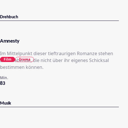
Drehbuch
Amnesty
Im Mittelpunkt dieser tieftraurigen Romanze stehen
Film
Drama
zwei Liebende, die nicht über ihr eigenes Schicksal
bestimmen können.
Min.
83
Musik