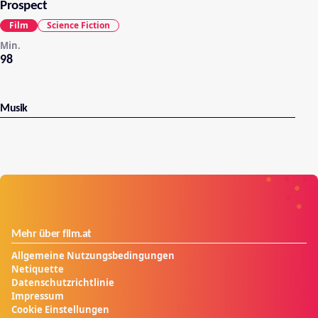
Prospect
Film
Science Fiction
Min.
98
Musik
Mehr über film.at
Allgemeine Nutzungsbedingungen
Netiquette
Datenschutzrichtlinie
Impressum
Cookie Einstellungen