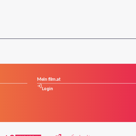
Mein film.at
Login