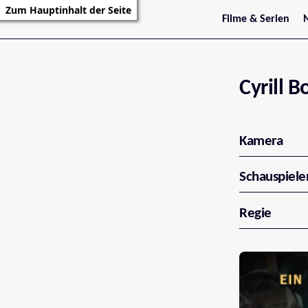
Zum Hauptinhalt der Seite
Filme & Serien
Trailer
S
Kritiken
S
Filmarchiv
Serienarchiv
Cyrill B
Kamera
Schauspiele
Regie