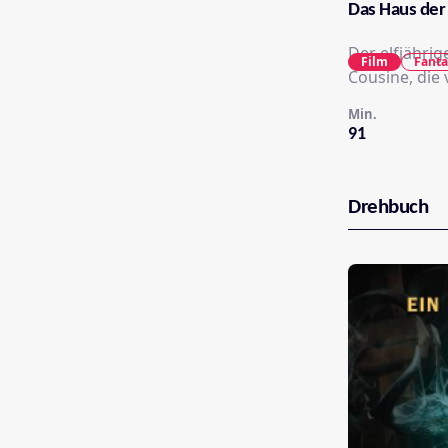
Das Haus der
Der elfjährig
Film
Fanta
Cousine, die
Min.
91
Drehbuch