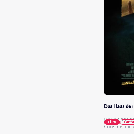
Das Haus der
Der elfjährig
Film
Fanta
Cousine, die