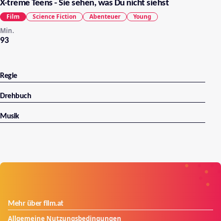
X-treme Teens - Sie sehen, was Du nicht siehst
Film
Science Fiction
Abenteuer
Young
Min.
93
Regie
Drehbuch
Musik
Mehr über film.at
Allgemeine Nutzungsbedingungen