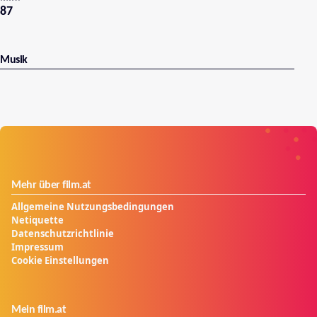
87
Musik
Mehr über film.at
Allgemeine Nutzungsbedingungen
Netiquette
Datenschutzrichtlinie
Impressum
Cookie Einstellungen
Mein film.at