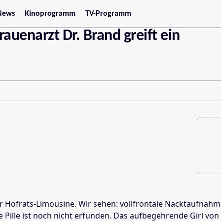
News
Kinoprogramm
TV-Programm
tars
Jetzt im Kino
auenarzt Dr. Brand greift ein
treaming
Demnächst im Kino
Wien
Niederösterreich
Oberösterreich
Steiermark
Burgenland
Kärnten
Salzburg
Tirol
Vorarlberg
r Hofrats-Limousine. Wir sehen: vollfrontale Nacktaufnah
 Pille ist noch nicht erfunden. Das aufbegehrende Girl von h