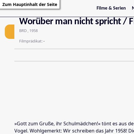
Zum Hauptinhalt der Seite
Film
Filme & Serien
Trailer
S
Worüber man nicht spricht / Fr
Kritiken
S
Filmarchiv
BRD , 1958
Serienarchiv
Filmprädikat:
-
»Gott zum Gruße, ihr Schulmädchen!« tönt es aus de
Vogel. Wohlgemerkt: Wir schreiben das Jahr 1958! Die