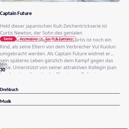
Captain Future
Held dieser japanischen Kult-Zeichentrickserie ist
Curtis Newton, der Sohn des genialen
Serie
Animation
Sci-Fi & Fantasy
Wissenschaftlers Roger Newton. Curtis ist noch ein
Kind, als seine Eltern von dem Verbrecher Vul Kuolun
umgebracht werden. Als Captain Future widmet er
sein späteres Leben gänzlich dem Kampf gegen das
Min.
Böse. Unterstützt von seiner attraktiven Kollegin Joan
30
Landor, einer Agentin der Planetaren Polizei,
durchquert er mit dem Raumschiff Comet das
Universum, um für Frieden und Gerechtigkeit zu
Drehbuch
sorgen.
Musik