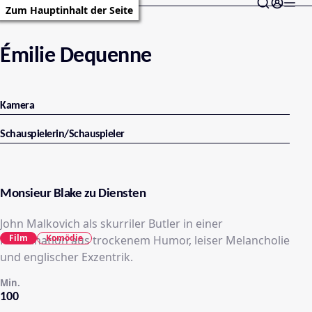
Zum Hauptinhalt der Seite
Émilie Dequenne
Kamera
Schauspielerin/Schauspieler
Monsieur Blake zu Diensten
John Malkovich als skurriler Butler in einer
Film
Komödie
Kombination aus trockenem Humor, leiser Melancholie
und englischer Exzentrik.
Min.
100