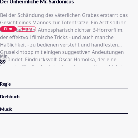
Der Unheimliche Mr. Sardonicus
Bei der Schändung des väterlichen Grabes erstarrt das
Gesicht eines Mannes zur Totenfratze. Ein Arzt soll ihn
Film
Horror
davon befreien. Atmosphärisch dichter B-Horrorfilm,
der effektvoll filmische Tricks - und auch manche
Häßlichkeit - zu bedienen versteht und handfesten
Gruselkintopp mit einigen suggestiven Andeutungen
Min.
verbindet. Eindrucksvoll: Oscar Homolka, der eine
89
intensive Studie als einäugiger Kammerdiener bietet...
Regie
Drehbuch
Musik