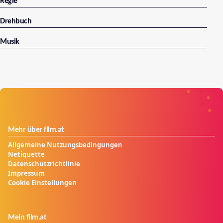
Regie
Drehbuch
Musik
Mehr über film.at
Allgemeine Nutzungsbedingungen
Netiquette
Datenschutzrichtlinie
Impressum
Cookie Einstellungen
Mein film.at