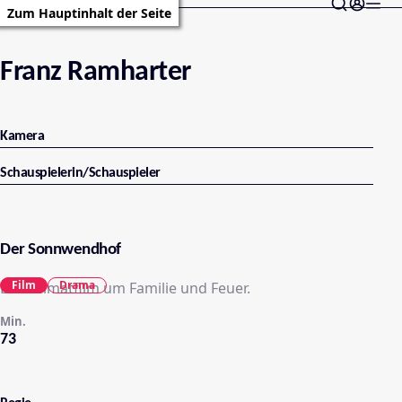
Zum Hauptinhalt der Seite
Franz Ramharter
Kamera
Schauspielerin/Schauspieler
Der Sonnwendhof
Film
Drama
Ein Heimatfilm um Familie und Feuer.
Min.
73