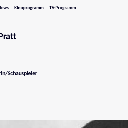
News
Kinoprogramm
TV-Programm
tars
Jetzt im Kino
treaming
Demnächst im Kino
Wien
Niederösterreich
Pratt
Oberösterreich
Steiermark
Burgenland
Kärnten
Salzburg
Tirol
Vorarlberg
rin/Schauspieler