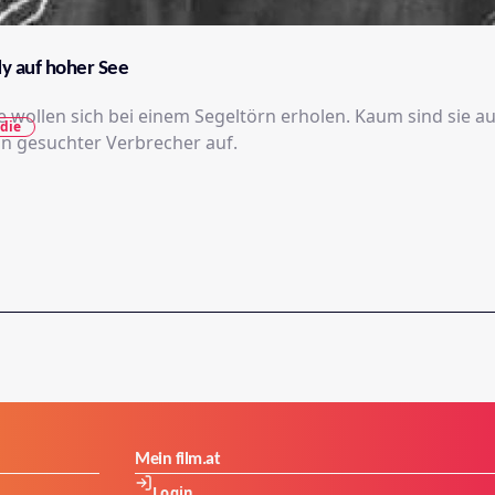
dy auf hoher See
e wollen sich bei einem Segeltörn erholen. Kaum sind sie a
die
in gesuchter Verbrecher auf.
Mein film.at
Login