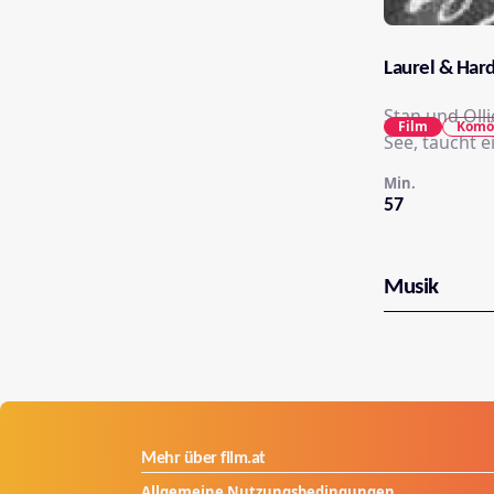
Laurel & Har
Stan und Olli
Film
Komö
See, taucht e
Min.
57
Musik
Mehr über film.at
Allgemeine Nutzungsbedingungen