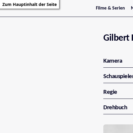
Zum Hauptinhalt der Seite
Filme & Serien
Trailer
S
Kritiken
S
Filmarchiv
Serienarchiv
Gilbert 
Kamera
Schauspiele
Regie
Drehbuch