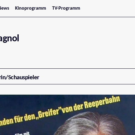
News
Kinoprogramm
TV-Programm
tars
Jetzt im Kino
treaming
Demnächst im Kino
Wien
Niederösterreich
agnol
Oberösterreich
Steiermark
Burgenland
Kärnten
Salzburg
Tirol
Vorarlberg
rin/Schauspieler