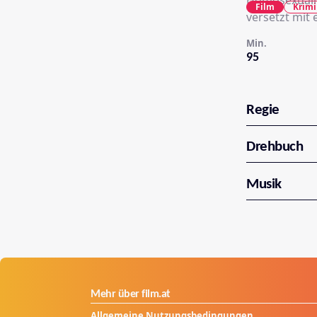
Homosexualit
Film
Krimi
versetzt mit 
Min.
95
Regie
Drehbuch
Musik
Mehr über film.at
Allgemeine Nutzungsbedingungen