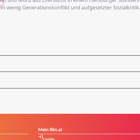
ät und Mord aus Eifersucht in einem Hamburger Stundenh
ein wenig Generationskonflikt und aufgesetzter Sozialkritik
Mein film.at
Login