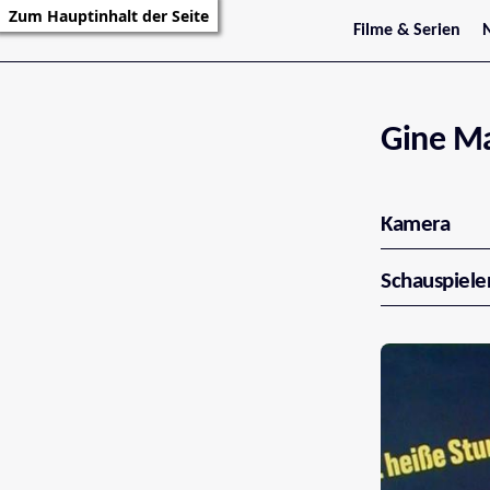
Zum Hauptinhalt der Seite
Filme & Serien
Trailer
S
Kritiken
S
Filmarchiv
Serienarchiv
Gine M
Kamera
Schauspiele