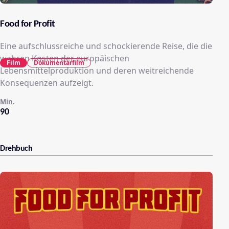
Food for Profit
Eine aufschlussreiche und schockierende Reise, die die
wahren Kosten der europäischen
Film
Dokumentarfilm
Lebensmittelproduktion und deren weitreichende
Konsequenzen aufzeigt.
Min.
90
Drehbuch