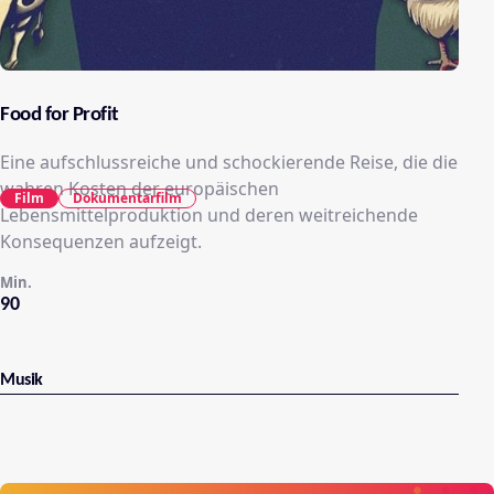
Food for Profit
Eine aufschlussreiche und schockierende Reise, die die
wahren Kosten der europäischen
Film
Dokumentarfilm
Lebensmittelproduktion und deren weitreichende
Konsequenzen aufzeigt.
Min.
90
Musik