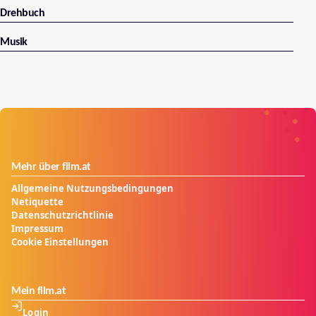
Drehbuch
Musik
Mehr über film.at
Allgemeine Nutzungsbedingungen
Netiquette
Datenschutzrichtlinie
Impressum
Cookie Einstellungen
Mein film.at
Login