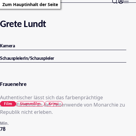
Zum Hauptinhalt der Seite
Grete Lundt
Kamera
Schauspielerin/Schauspieler
Frauenehre
Authentischer lässt sich das farbenprächtige
Film
Stummfilm
Krimi
Stummfilmkino an der Zeitenwende von Monarchie zu
Republik nicht erleben.
Min.
78