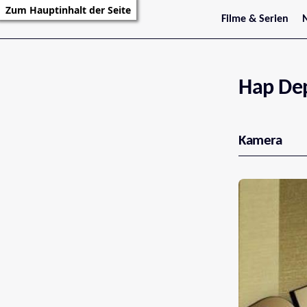
Zum Hauptinhalt der Seite
Filme & Serien
Trailer
S
Kritiken
S
Filmarchiv
Serienarchiv
Hap De
Kamera