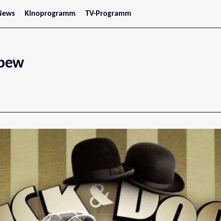
News
Kinoprogramm
TV-Programm
tars
Jetzt im Kino
treaming
Demnächst im Kino
Wien
Niederösterreich
pew
Oberösterreich
Steiermark
Burgenland
Kärnten
Salzburg
Tirol
Vorarlberg