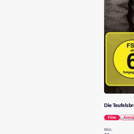
Die Teufelsb
Film
Komö
Stan und Olli
Min.