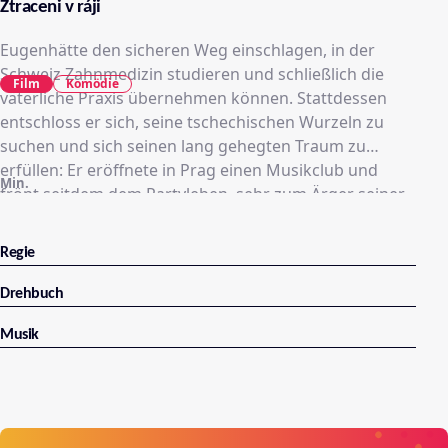
Ztraceni v ráji
Eugenhätte den sicheren Weg einschlagen, in der
Schweiz Zahnmedizin studieren und schließlich die
Film
Komödie
väterliche Praxis übernehmen können. Stattdessen
entschloss er sich, seine tschechischen Wurzeln zu
suchen und sich seinen lang gehegten Traum zu
erfüllen: Er eröffnete in Prag einen Musikclub und
Min.
frönt seitdem dem Partyleben, sehr zum Ärger seiner
Eltern, mit denen er nur wenig Kontakt hat. Doch als
im Club ein Feuer ausbricht, steht seine Existenz
Regie
plötzlich auf dem Spiel. Eugen ist gezwungen in die
Schweiz zurückzukehren, um das Geld für die
Drehbuch
Renovation aufzutreiben. Auf dem langen Heimweg
hat er Zeit, um sich die Fehler, die er gemacht hat,
Musik
durch den Kopf gehen zu lassen.