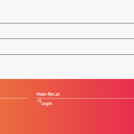
Mein film.at
Login