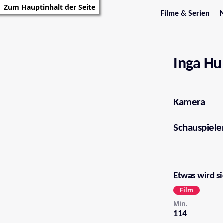
Zum Hauptinhalt der Seite
Filme & Serien
Trailer
S
Kritiken
S
Filmarchiv
Serienarchiv
Inga H
Kamera
Schauspiele
Etwas wird si
Film
Min.
114