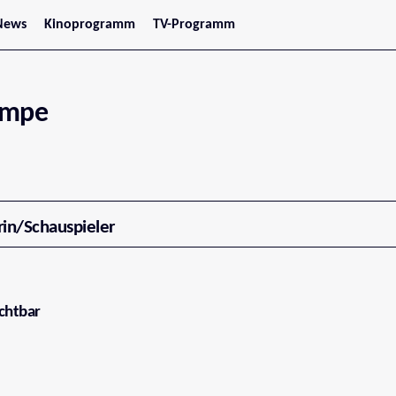
News
Kinoprogramm
TV-Programm
tars
Jetzt im Kino
treaming
Demnächst im Kino
Wien
Niederösterreich
umpe
Oberösterreich
Steiermark
Burgenland
Kärnten
Salzburg
Tirol
Vorarlberg
rin/Schauspieler
chtbar