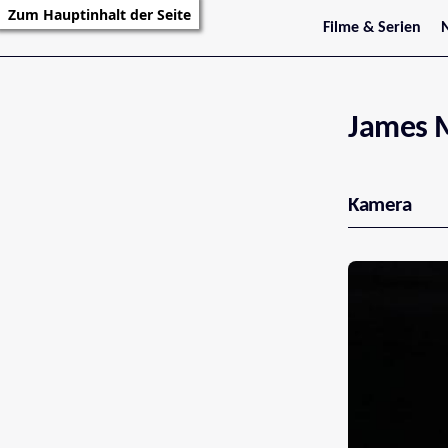
Zum Hauptinhalt der Seite
Filme & Serien
Trailer
S
Kritiken
S
Filmarchiv
Serienarchiv
James M
Kamera