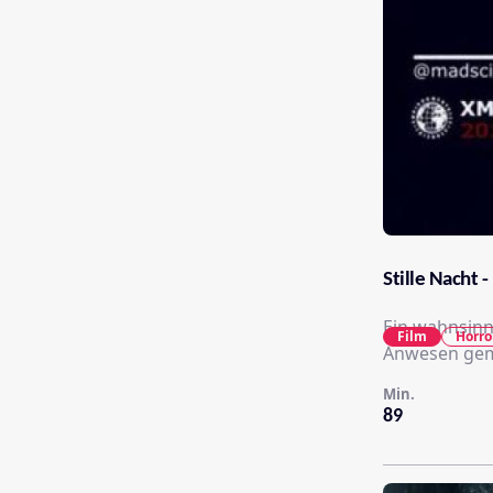
Stille Nacht -
Ein wahnsinn
Film
Horro
Anwesen gem
Min.
89