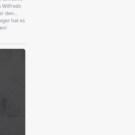
 Wilfreds
er den
iger hat es
en!