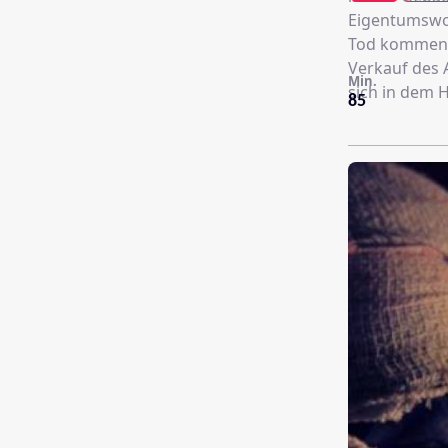
Eigentumswoh
Tod kommen J
Verkauf des 
Min.
sich in dem 
85