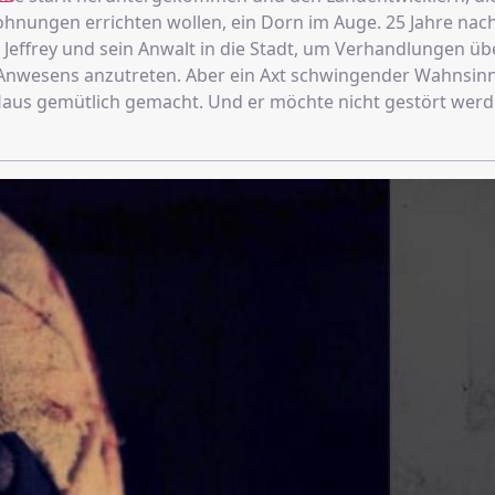
nungen errichten wollen, ein Dorn im Auge. 25 Jahre nach
effrey und sein Anwalt in die Stadt, um Verhandlungen üb
Anwesens anzutreten. Aber ein Axt schwingender Wahnsinn
Haus gemütlich gemacht. Und er möchte nicht gestört werd