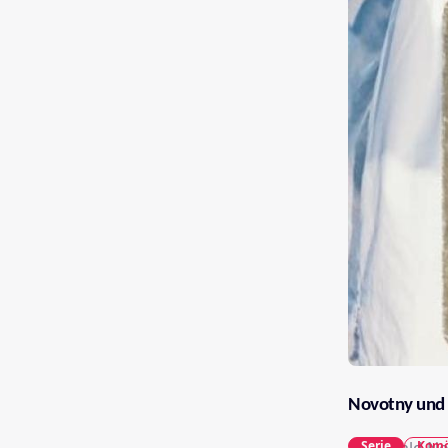
Novotny und
Serie
Komö