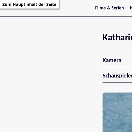
Zum Hauptinhalt der Seite
Filme & Serien
Trailer
S
Kritiken
S
Filmarchiv
Serienarchiv
Kathari
Kamera
Schauspiele