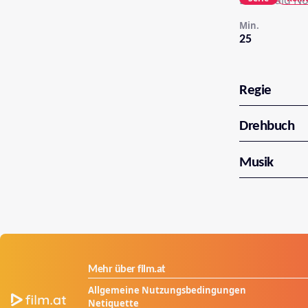
Dr. Gerald N
Min.
25
Regie
Drehbuch
Musik
Mehr über film.at
Allgemeine Nutzungsbedingungen
Netiquette