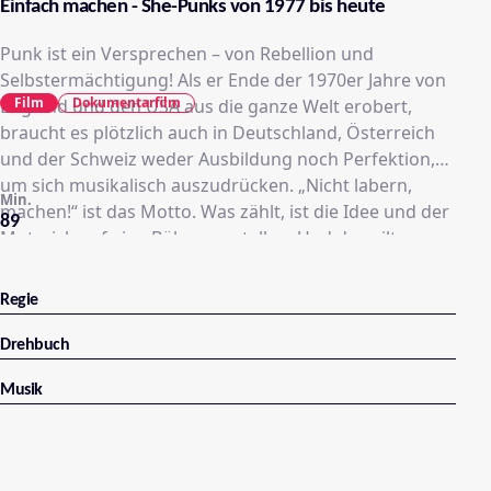
Einfach machen - She-Punks von 1977 bis heute
Punk ist ein Versprechen – von Rebellion und
Selbstermächtigung! Als er Ende der 1970er Jahre von
Film
Dokumentarfilm
England und den USA aus die ganze Welt erobert,
braucht es plötzlich auch in Deutschland, Österreich
und der Schweiz weder Ausbildung noch Perfektion,
um sich musikalisch auszudrücken. „Nicht labern,
Min.
machen!“ ist das Motto. Was zählt, ist die Idee und der
89
Mut, sich auf eine Bühne zu stellen. Und das gilt ganz
besonders für die Frauen der Szene: In Düsseldorf
gründen sich Östro 430, in West-Berlin Mania D, später
Regie
Malaria!, und in Zürich Kleenex, später LiLiput. Ihre
Vorbilder stammen aus England und heißen X-Ray
Drehbuch
Spex, The Slits, The Raincoats oder Siouxsie Sioux. Es
Musik
entstehen Songs über weibliche Rollenklischees und
Spießertum, über Machos und dogmatische
Feministinnen. Es geht um weibliches Begehren und
sexuelle Selbstbestimmung. Und immer auch um das