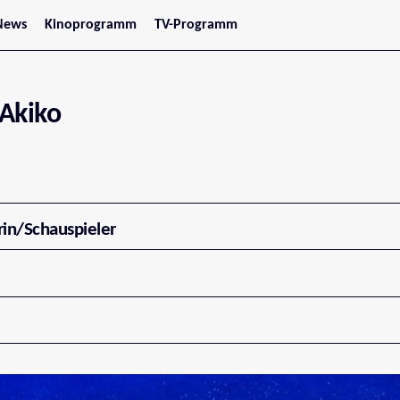
News
Kinoprogramm
TV-Programm
tars
Jetzt im Kino
treaming
Demnächst im Kino
Wien
Niederösterreich
Akiko
Oberösterreich
Steiermark
Burgenland
Kärnten
Salzburg
Tirol
Vorarlberg
rin/Schauspieler