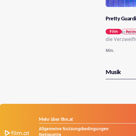
Pretty Guardi
Nach verheer
Film
Anim
die Verzweifl
Min.
Musik
Mehr über film.at
Allgemeine Nutzungsbedingungen
Netiquette