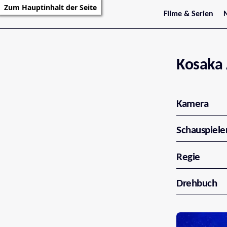
Zum Hauptinhalt der Seite
Filme & Serien
Trailer
S
Kritiken
S
Filmarchiv
Serienarchiv
Kosaka 
Kamera
Schauspiele
Regie
Drehbuch