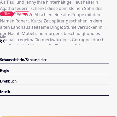
Als Paul und Jenny ihre hinterhältige Haushälterin
Agatha feuern, schenkt diese dem kleinen Sohn des
Film
Horror
Paars, Gene zum Abschied eine alte Puppe mit dem
Namen Robert. Kurze Zeit später geschehen in dem
alten Landhaus seltsame Dinge: Stühle verrücken in
der Nacht, Möbel sind morgens beschädigt und es
Min.
erschallt regelmäßig merkwürdiges Getrappel durch
95
das Gebäude. Während die Eltern zunächst vermuten,
dass ihr Sohn hinter den Streichen steckt, macht Gene
die Puppe Robert für die unheimlichen Vorkommnisse
Schauspielerin/Schauspieler
verantwortlich. Als sich Paul und Jenny endlich
eingestehen, dass irgendetwas in ihrem Haus nicht
Regie
mit rechten Dingen zugeht, befindet sich die gesamte
Drehbuch
Familie bereits in größter Gefahr.
Musik