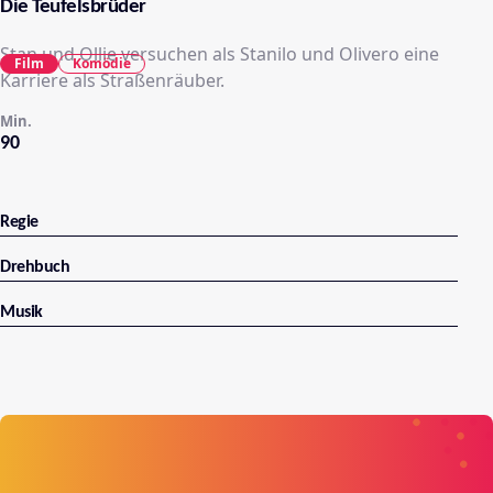
Die Teufelsbrüder
Stan und Ollie versuchen als Stanilo und Olivero eine
Film
Komödie
Karriere als Straßenräuber.
Min.
90
Regie
Drehbuch
Musik