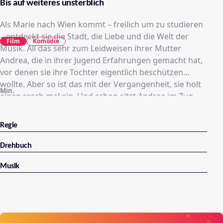
Bis auf weiteres unsterblich
Als Marie nach Wien kommt – freilich um zu studieren
– entdeckt sie die Stadt, die Liebe und die Welt der
Film
Komödie
Musik. All das sehr zum Leidweisen ihrer Mutter
Andrea, die in ihrer Jugend Erfahrungen gemacht hat,
vor denen sie ihre Tochter eigentlich beschützen
wollte. Aber so ist das mit der Vergangenheit, sie holt
Min.
einen rasch mal ein. Und schon sitzt Andrea im Zug
nach Wien, und schneller als ihr lieb ist, findet sie sich
in einem herzhaften Mutter-Tochter-Konflikt wieder.
Regie
Drehbuch
Musik