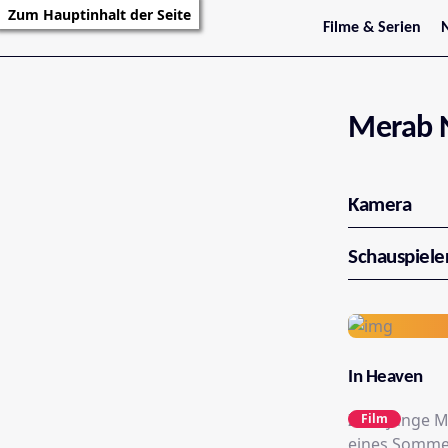
Zum Hauptinhalt der Seite
Filme & Serien
Trailer
S
Kritiken
S
Filmarchiv
Serienarchiv
Merab 
Kamera
Schauspiele
In Heaven
Zwei junge Männer und ein Mädchen, Csiwi, Levi und 
Film