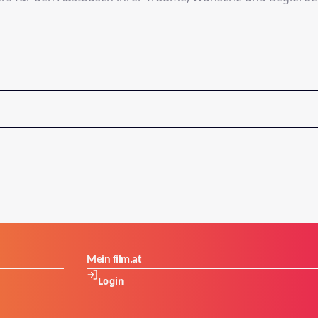
Mein film.at
Login