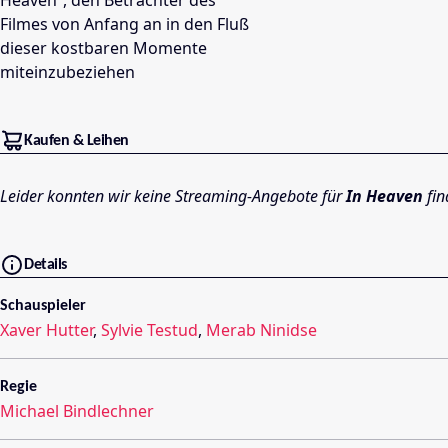
Heaven“, den Betrachter des
Filmes von Anfang an in den Fluß
dieser kostbaren Momente
miteinzubeziehen
Kaufen & Leihen
Leider konnten wir keine Streaming-Angebote für
In Heaven
fin
Details
Schauspieler
Xaver Hutter
,
Sylvie Testud
,
Merab Ninidse
Regie
Michael Bindlechner