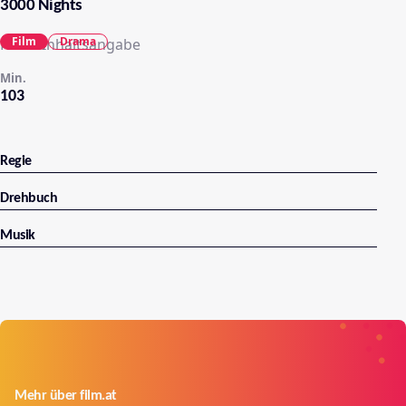
3000 Nights
Film
Drama
Keine Inhaltsangabe
Min.
103
Regie
Drehbuch
Musik
Mehr über film.at