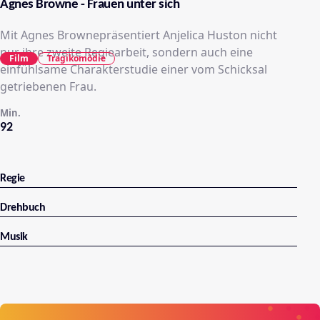
Agnes Browne - Frauen unter sich
Mit Agnes Brownepräsentiert Anjelica Huston nicht
nur ihre zweite Regiearbeit, sondern auch eine
Film
Tragikomödie
einfühlsame Charakterstudie einer vom Schicksal
getriebenen Frau.
Min.
92
Regie
Drehbuch
Musik