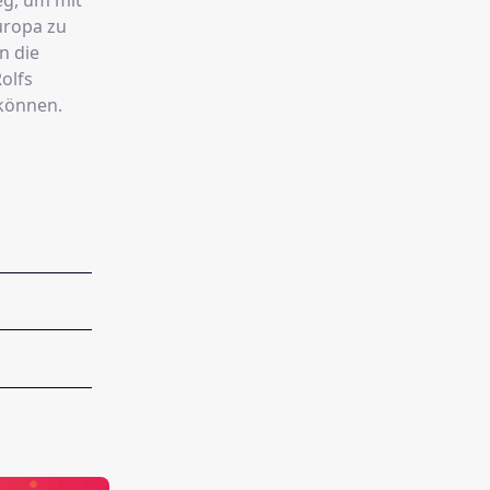
eg, um mit
uropa zu
n die
olfs
 können.