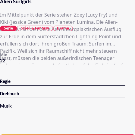
Alien Surfgirls
Im Mittelpunkt der Serie stehen Zoey (Lucy Fry) und
Kiki (Jessica Green) vom Planeten Lumina. Die Alien-
Serie
Sci-Fi & Fantasy
Drama
Mädchen landen bei einem intergalaktischen Ausflug
zur Erde in dem Surferstädtchen Lightning Point und
erfüllen sich dort ihren großen Traum: Surfen im
Pazifik. Weil sich ihr Raumschiff nicht mehr steuern
Min.
lässt, müssen die beiden außerirdischen Teenager
22
jedoch einen längeren Aufenthalt auf der Erde in Kauf
nehmen. In Amber finden sie schnell eine Freundin, die
sie aufnimmt. Weil Zoey und Kiki als Aliens jedoch
Regie
undercover in Lightning Point leben, kommt es immer
wieder zu Komplikationen. Vor allem Ambers Freund
Drehbuch
Luca, ein begeisterter Alienforscher, ist ihrem
Musik
Geheimnis auf der Spur. Außerdem lösen manche
männliche Erdbewohner bei den Aliengirls ein
ungewohntes Gefühlschaos aus.