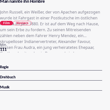
Man nannte ihn Hombre
John Russell, ein Weißer, der von Apachen aufgezogen
wurde ist Fahrgast in einer Postkutsche im östlichen
Film
Western
Arizona im Jahr 1880. Er ist auf dem Weg nach Hause,
um sein Erbe zu fordern. Zu seinen Mitreisenden
zählen neben dem Fahrer Henry Mendez, ein
skrupelloser Indianervertreter, Alexander Favour,
Min.
dessen Frau Audra, ein jung verheiratetes Ehepaar,
111
Gasthausbesitzer Jessie Brown und ein kurz
angebundener Fremder Cicero Grimes. Russell, der
unter dem Namen "Hombre" bekannt ist, schlägt vier
Regie
bewaffnete Banditen in die Flucht, die Favour 12000
Dollar rauben wollen, die dieser bei seiner Arbeit für
Drehbuch
die Regierung unterschlagen hat. Das Geld wird
Musik
gerettet. Dann führt "Hombre" die Fahrgäste zu einem
stillgelegten Bergwerk, um die unvermeidbare
Belagerung abzuwarten, wenn die Banditen am
nächsten Tag zurückkehren.