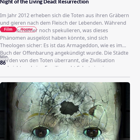
Night of the Living Dead: Resurrection
Im Jahr 2012 erheben sich die Toten aus ihren Gräbern
und gieren nach dem Fleisch der Lebenden. Während
Film
Horror
Wissenschaftler noch spekulieren, was dieses
Phänomen ausgelöst haben könnte, sind sich
Theologen sicher: Es ist das Armageddon, wie es im
Buch der Offenbarung angekündigt wurde. Die Städte
Min.
werden von den Toten überrannt, die Zivilisation
86
zerbricht und eine Familie sucht Schutz in einem
isolierten Landhaus im westlichen Wales. Aber die
größte Bedrohung lauert nicht draußen, sondern
unter ihnen …