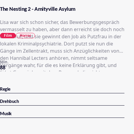
The Nesting 2 - Amityville Asylum
Lisa war sich schon sicher, das Bewerbungsgespräch
vermasselt zu haben, aber dann erreicht sie doch noch
Film
Horror
der Anruf, und sie gewinnt den Job als Putzfrau in der
lokalen Kriminalpsychiatrie. Dort putzt sie nun die
Gänge im Zellentrakt, muss sich Anzüglichkeiten von
den Hannibal Lecters anhören, nimmt seltsame
Min.
Vorgänge wahr, für die es keine Erklärung gibt, und
88
führt Gespräche mit dem Personal, die nicht
unbedingt zu ihrer Beruhigung beitragen. Tatsächlich,
so stellt sich heraus, hat die Klinik eine dunkle
Regie
Vergangenheit. Und die holt auch Lisa ein.
Drehbuch
Musik