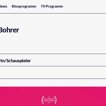
News
Kinoprogramm
TV-Programm
tars
Jetzt im Kino
treaming
Demnächst im Kino
Wien
Niederösterreich
Bohrer
Oberösterreich
Steiermark
Burgenland
Kärnten
Salzburg
Tirol
Vorarlberg
rin/Schauspieler