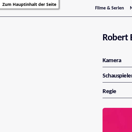
Zum Hauptinhalt der Seite
Filme & Serien
Trailer
S
Kritiken
S
Filmarchiv
Serienarchiv
Robert 
Kamera
Schauspiele
Regie