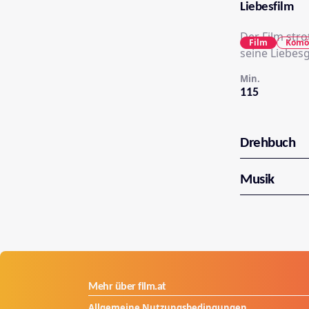
Liebesfilm
Der Film stro
Film
Komö
seine Liebesg
Min.
115
Drehbuch
Musik
Mehr über film.at
Allgemeine Nutzungsbedingungen