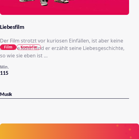
Liebesfilm
Der Film strotzt vor kuriosen Einfällen, ist aber keine
Film
Komödie
schwere Kost. Und er erzählt seine Liebesgeschichte,
so wie sie eben ist …
Min.
115
Musik