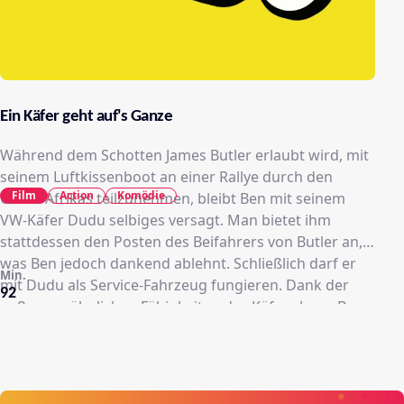
Ein Käfer geht auf's Ganze
Während dem Schotten James Butler erlaubt wird, mit
seinem Luftkissenboot an einer Rallye durch den
Film
Action
Komödie
Osten Afrikas teilzunehmen, bleibt Ben mit seinem
VW-Käfer Dudu selbiges versagt. Man bietet ihm
stattdessen den Posten des Beifahrers von Butler an,
was Ben jedoch dankend ablehnt. Schließlich darf er
Min.
mit Dudu als Service-Fahrzeug fungieren. Dank der
92
außergewöhnlichen Fähigkeiten des Käfers kann Ben
Butlers Luftkissenboot durch unwegiges Gebiet
abseits der regulären Straßen folgen.