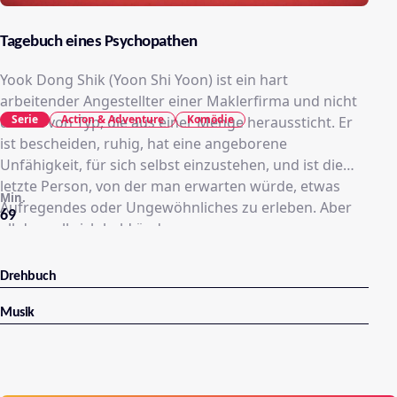
Tagebuch eines Psychopathen
Yook Dong Shik (Yoon Shi Yoon) ist ein hart
arbeitender Angestellter einer Maklerfirma und nicht
Serie
Action & Adventure
Komödie
die Art von Typ, die aus einer Menge heraussticht. Er
ist bescheiden, ruhig, hat eine angeborene
Unfähigkeit, für sich selbst einzustehen, und ist die
letzte Person, von der man erwarten würde, etwas
Min.
Aufregendes oder Ungewöhnliches zu erleben. Aber
69
all das soll sich bald ändern.
Drehbuch
Musik