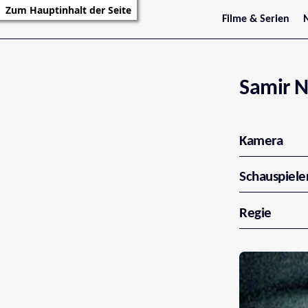
Zum Hauptinhalt der Seite
Filme & Serien
Trailer
S
Kritiken
S
Filmarchiv
Serienarchiv
Samir N
Kamera
Schauspiele
Regie