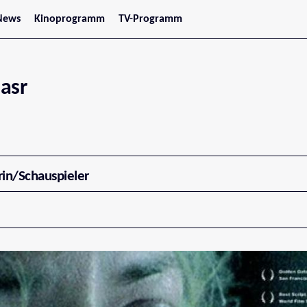
News
Kinoprogramm
TV-Programm
tars
Jetzt im Kino
treaming
Demnächst im Kino
Wien
Niederösterreich
asr
Oberösterreich
Steiermark
Burgenland
Kärnten
Salzburg
Tirol
Vorarlberg
rin/Schauspieler