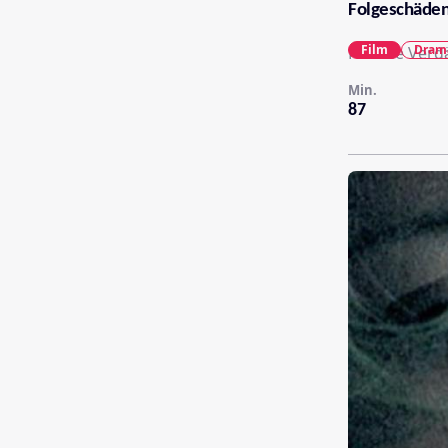
Folgeschäde
Film
Dram
Falsche Verdä
Min.
87