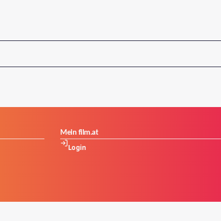
Mein film.at
Login