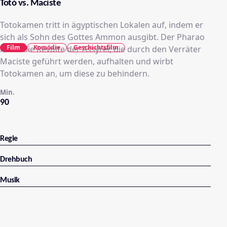
Totò vs. Maciste
Totokamen tritt in ägyptischen Lokalen auf, indem er
sich als Sohn des Gottes Ammon ausgibt. Der Pharao
Film
Komödie
Geschichtsfilm
muss die Revolte der Assyrer, die durch den Verräter
Maciste geführt werden, aufhalten und wirbt
Totokamen an, um diese zu behindern.
Min.
90
Regie
Drehbuch
Musik