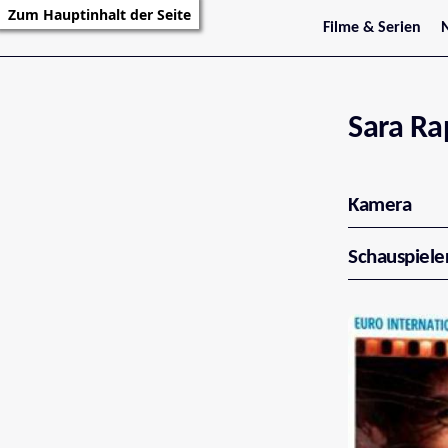
Zum Hauptinhalt der Seite
Filme & Serien
Trailer
S
Kritiken
S
Filmarchiv
Serienarchiv
Sara Ra
Kamera
Schauspiele