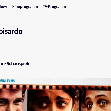
News
Kinoprogramm
TV-Programm
tars
Jetzt im Kino
treaming
Demnächst im Kino
Wien
Niederösterreich
pisardo
Oberösterreich
Steiermark
Burgenland
Kärnten
Salzburg
Tirol
Vorarlberg
rin/Schauspieler