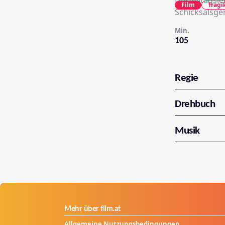
Das Alltagsl
Film
Trag
Schicksalsge
Min.
105
Regie
Drehbuch
Musik
Mehr über film.at
Allgemeine Nutzungsbedingungen