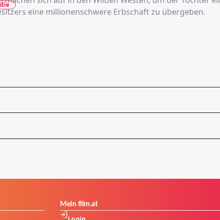
ie machen sich auf in den Wilden Westen, um der Tochter ei
die
itzers eine millionenschwere Erbschaft zu übergeben.
Mein film.at
Login