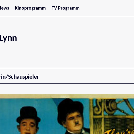
News
Kinoprogramm
TV-Programm
tars
Jetzt im Kino
treaming
Demnächst im Kino
Wien
Niederösterreich
Lynn
Oberösterreich
Steiermark
Burgenland
Kärnten
Salzburg
Tirol
Vorarlberg
rin/Schauspieler