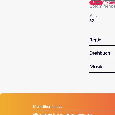
Stan und Oll
Film
Komö
Goldminenbes
Min.
62
Regie
Drehbuch
Musik
Mehr über film.at
Allgemeine Nutzungsbedingungen