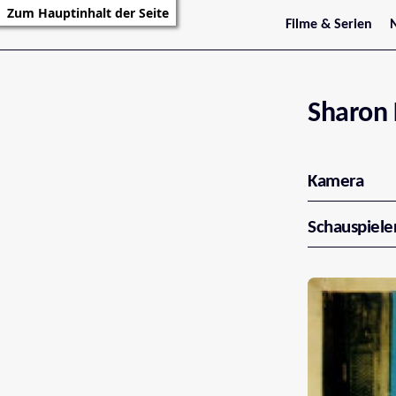
Zum Hauptinhalt der Seite
Filme & Serien
Trailer
S
Kritiken
S
Filmarchiv
Serienarchiv
Sharon 
Kamera
Schauspiele