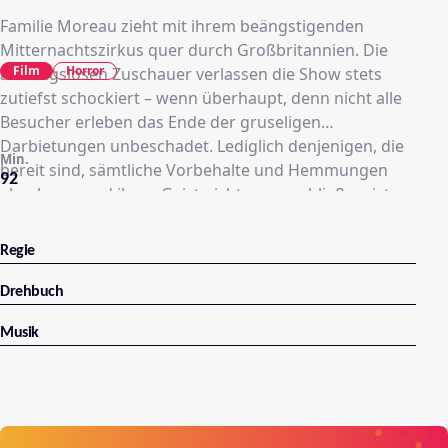
Familie Moreau zieht mit ihrem beängstigenden
Mitternachtszirkus quer durch Großbritannien. Die
Film
Horror
ahnungslosen Zuschauer verlassen die Show stets
zutiefst schockiert – wenn überhaupt, denn nicht alle
Besucher erleben das Ende der gruseligen
Darbietungen unbeschadet. Lediglich denjenigen, die
Min.
bereit sind, sämtliche Vorbehalte und Hemmungen
92
abzulegen und ihren Geist nicht zu verschließen, ist es
möglich, die Vorstellung im Theater der Angst zu
überleben. Während die durchgedrehte Familie durch
Regie
das Land reist und das Blut von immer neuen Show-
Besuchern einfordert, hat ein rachsüchtiger
Drehbuch
Auftragskiller Duke Enright (Kevin Horsham) ihre Spur
Musik
aufgenommen. Fest entschlossen, den Vorhang für
immer zu schließen, kommt er ihnen immer näher…