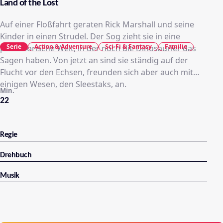
Land of the Lost
Auf einer Floßfahrt geraten Rick Marshall und seine
Kinder in einen Strudel. Der Sog zieht sie in eine
Serie
Action & Adventure
Sci-Fi & Fantasy
Familie
prähistorische Welt, in der noch die Dinosaurier das
Sagen haben. Von jetzt an sind sie ständig auf der
Flucht vor den Echsen, freunden sich aber auch mit
einigen Wesen, den Sleestaks, an.
Min.
22
Regie
Drehbuch
Musik