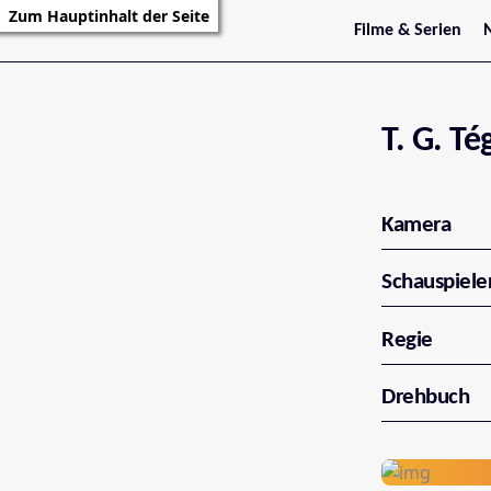
Zum Hauptinhalt der Seite
Filme & Serien
Trailer
S
Kritiken
S
Filmarchiv
Serienarchiv
T. G. Té
Kamera
Schauspiele
Regie
Drehbuch