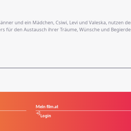
Valeska, nutzen den Zufall
eines Sommers für den Austausch ihrer Träume, Wünsche und Begier
Mein film.at
Login