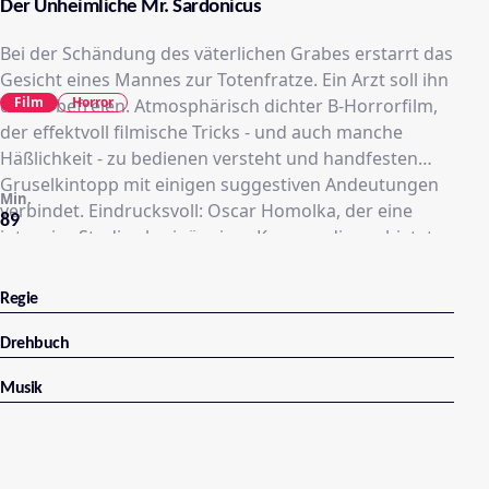
Der Unheimliche Mr. Sardonicus
Bei der Schändung des väterlichen Grabes erstarrt das
Gesicht eines Mannes zur Totenfratze. Ein Arzt soll ihn
Film
Horror
davon befreien. Atmosphärisch dichter B-Horrorfilm,
der effektvoll filmische Tricks - und auch manche
Häßlichkeit - zu bedienen versteht und handfesten
Gruselkintopp mit einigen suggestiven Andeutungen
Min.
verbindet. Eindrucksvoll: Oscar Homolka, der eine
89
intensive Studie als einäugiger Kammerdiener bietet...
Regie
Drehbuch
Musik