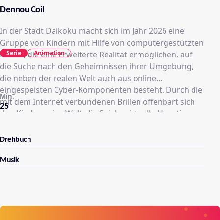
Dennou Coil
In der Stadt Daikoku macht sich im Jahr 2026 eine
Gruppe von Kindern mit Hilfe von computergestützten
Serie
Animation
Brillen, die eine Erweiterte Realität ermöglichen, auf
die Suche nach den Geheimnissen ihrer Umgebung,
die neben der realen Welt auch aus online
eingespeisten Cyber-Komponenten besteht. Durch die
Min.
mit dem Internet verbundenen Brillen offenbart sich
25
den Kindern eine Welt, die Spiele, virtuelle Haustiere
und Internetviren beinhaltet. Mit Hilfe von
Softwaretools interagieren sie mit ihrer Umgebung
Drehbuch
und verändern dadurch auch den digitalen Teil der
Landschaft. Yuko Okonogi, die gerade mit ihrer
Musik
Schwester nach Daikoku gezogen ist, trifft bei der
Suche nach ihrem hundeartigen Cyber-Pet auf Fumie,
Mitglied der Coil Detektei für Cyberermittlungen, die
einem Illegalen - eine Art zufällig entstandener Virus -
auf der Spur ist. Yuko bittet Fumie kurzerhand um