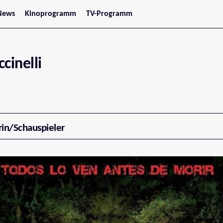
News
Kinoprogramm
TV-Programm
tars
Jetzt im Kino
treaming
Demnächst im Kino
Wien
Niederösterreich
cinelli
Oberösterreich
Steiermark
Burgenland
Kärnten
Salzburg
Tirol
Vorarlberg
rin/Schauspieler