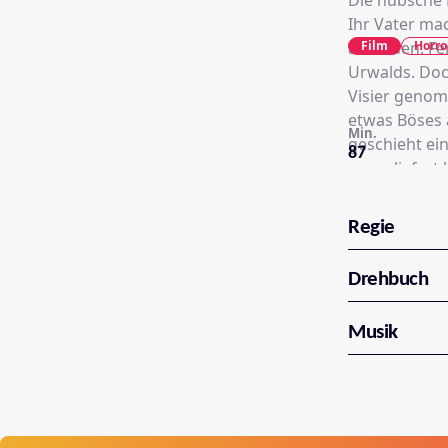
Die hübsche 
Ihr Vater ma
Film
Horro
ausreden. Fe
Urwalds. Doch
Visier genom
etwas Böses 
Min.
geschieht ei
87
ausgeliefert 
Regie
Drehbuch
Musik