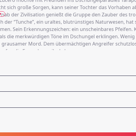
Lucero möchte mit Freunden ins Dschungelparadies Tarapo
cht sich große Sorgen, kann seiner Tochter das Vorhaben a
r
rnab der Zivilisation genießt die Gruppe den Zauber des tr
 der “Tunche”, ein uraltes, blutrünstiges Naturwesen, hat s
men. Sein Erkennungszeichen: ein unscheinbares Pfeifen. 
als die merkwürdigen Töne im Dschungel erklingen. Wenig
n grausamer Mord. Dem übermächtigen Angreifer schutzlo
laufen die Freunde um ihr Leben.