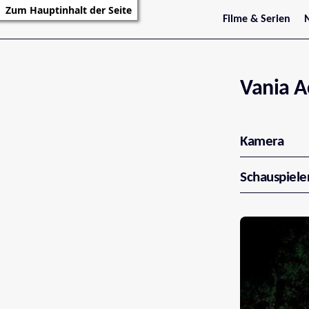
Zum Hauptinhalt der Seite
Filme & Serien
Trailer
S
Kritiken
S
Filmarchiv
Serienarchiv
Vania Ac
Kamera
Schauspiele