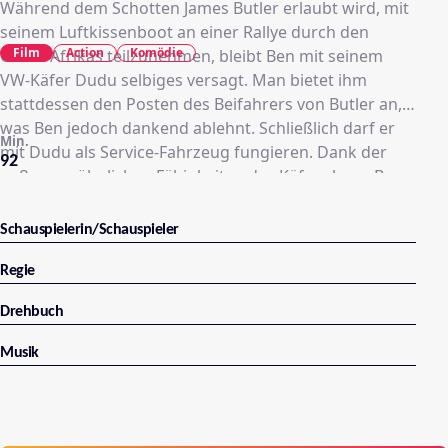
Während dem Schotten James Butler erlaubt wird, mit
seinem Luftkissenboot an einer Rallye durch den
Film
Action
Komödie
Osten Afrikas teilzunehmen, bleibt Ben mit seinem
VW-Käfer Dudu selbiges versagt. Man bietet ihm
stattdessen den Posten des Beifahrers von Butler an,
was Ben jedoch dankend ablehnt. Schließlich darf er
Min.
mit Dudu als Service-Fahrzeug fungieren. Dank der
92
außergewöhnlichen Fähigkeiten des Käfers kann Ben
Butlers Luftkissenboot durch unwegiges Gebiet
abseits der regulären Straßen folgen.
Schauspielerin/Schauspieler
Regie
Drehbuch
Musik